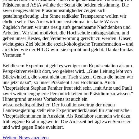
Präsident und AStA wählte der Senat die beiden einstimmig. Die
zwei neugewählten Präsidiumsmitglieder zeigen sich
gestaltungsfreudig: „Im Sinne radikaler Transparenz wollen wir
ehrlich sein: Das Amt wirft uns erst einmal ins kalte Wasser.
Zugleich freuen wir uns riesig aufs gemeinsame Nachdenken und
Arbeiten. Wir sind motiviert, die Hochschule mitzugestalten, und
geben unser Bestes, der Verantwortung gerecht zu werden. Unser
wichtigstes Ziel bleibt die sozial-ökologische Transformation – und
an Orten wie der HfGG wird sie erprobt und gelebt. Danke für das
Vertrauen.“
Bei diesem Experiment geht es weniger um Repräsentation als um
Perspektivenvielfalt dort, wo geleitet wird. „Gute Leitung lebt von
Blickwinkeln, die sonst nicht am Tisch sitzen. Genau die holen wir
uns jetzt dazu“, so unser Präsident Lars Hochmann. Auch
Vizepräsident Stephan Panther freut sich sehr, „mit Ante und Pauli
zwei weitere engagierte Persönlichkeiten im Präsidium zu wissen.“
Hintergrund unseres Vorhabens ist auch ein
wissenschaftspolitischer: Der Koalitionsvertrag der neuen
Landesregierung stellt eine Experimentierklausel für studentische
Vizepräsident:innen in Aussicht. Als Reallabor sammeln wir dazu
früh eigene Erfahrungswerte. Die Amtszeit beträgt zwei Semester
und wird gegen Ende evaluiert.
Weitere News anzeigen