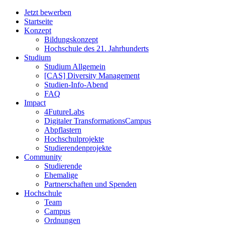
Jetzt bewerben
Startseite
Konzept
Bildungskonzept
Hochschule des 21. Jahrhunderts
Studium
Studium Allgemein
[CAS] Diversity Management
Studien-Info-Abend
FAQ
Impact
4FutureLabs
Digitaler TransformationsCampus
Abpflastern
Hochschulprojekte
Studierendenprojekte
Community
Studierende
Ehemalige
Partnerschaften und Spenden
Hochschule
Team
Campus
Ordnungen