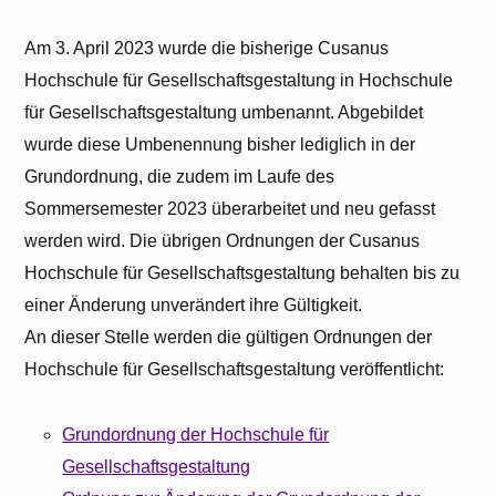
Am 3. April 2023 wurde die bisherige Cusanus
Hochschule für Gesellschaftsgestaltung in Hochschule
für Gesellschaftsgestaltung umbenannt. Abgebildet
wurde diese Umbenennung bisher lediglich in der
Sie sehen gerade einen Platzhalterinhalt von
Grundordnung, die zudem im Laufe des
Ionos
. Um auf den eigentlichen Inhalt
zuzugreifen, klicken Sie auf den Button unten.
Sommersemester 2023 überarbeitet und neu gefasst
Bitte beachten Sie, dass dabei Daten an
werden wird. Die übrigen Ordnungen der Cusanus
Drittanbieter weitergegeben werden.
Hochschule für Gesellschaftsgestaltung behalten bis zu
Inhalt entsperren
einer Änderung unverändert ihre Gültigkeit.
An dieser Stelle werden die gültigen Ordnungen der
Erforderlichen Service akzeptieren
und Inhalte entsperren
Hochschule für Gesellschaftsgestaltung veröffentlicht:
Weitere Informationen
Grundordnung der Hochschule für
Gesellschaftsgestaltung