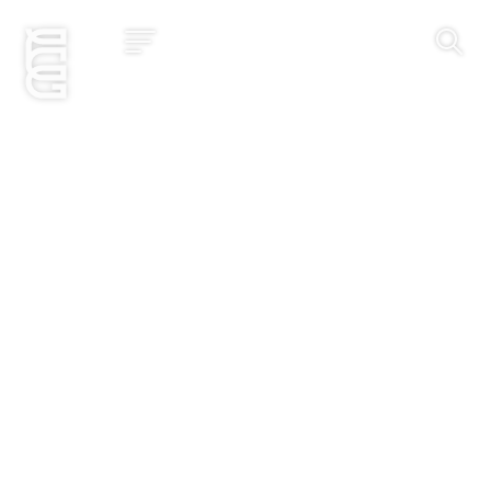
Jetzt bewerben
Startseite
Konzept
Studium
Impact
Community
Hochschule
Bewerbung
News und Events
Jobs