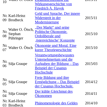
10
Wirkungsgeschichte von
Friedrich A. Hayek
Geld und Sprache. Der innere
Nr.
Karl-Heinz
Widerstreit in der
2015/11
09
Brodbeck
Modernisierung
„Der Markt“ und seine
Walter O. Ötsch,
Nr.
Politische Ökonomie.
Stephan
2015/10
08
Ordoliberale und
Pühringer
‚österreichische’ Konzepte
Nr.
Ökonomie und Moral. Eine
Walter O. Ötsch
2015/10
07
kurze Theoriegeschichte
Verantwortungsbewusstes
Unternehmertum und die
Nr.
Silja Graupe
Aufgaben der Bildung – Das
2015/03
06
Beispiel der Cusanus
Hochschule
Freie Bildung und ihre
Nr.
Silja Graupe
Ermöglichung – Das Beispiel
2014/12
05
der Cusanus Hochschule.
Nr.
Der kühle Gleichmut des
Silja Graupe
2014/11
04
Ökonomen
Nr.
Karl-Heinz
Phänomenologie des Geldes
2014/10
03
Brodbeck