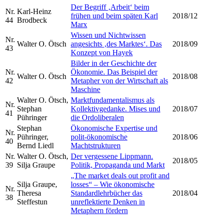
Der Begriff ‚Arbeit‘ beim
Nr.
Karl-Heinz
frühen und beim späten Karl
2018/12
44
Brodbeck
Marx
Wissen und Nichtwissen
Nr.
Walter O. Ötsch
angesichts ‚des Marktes‘. Das
2018/09
43
Konzept von Hayek
Bilder in der Geschichte der
Nr.
Ökonomie. Das Beispiel der
Walter O. Ötsch
2018/08
42
Metapher von der Wirtschaft als
Maschine
Walter O. Ötsch,
Marktfundamentalismus als
Nr.
Stephan
Kollektivgedanke. Mises und
2018/07
41
Pühringer
die Ordoliberalen
Stephan
Ökonomische Expertise und
Nr.
Pühringer,
polit-ökonomische
2018/06
40
Bernd Liedl
Machtstrukturen
Nr.
Walter O. Ötsch,
Der vergessene Lippmann.
2018/05
39
Silja Graupe
Politik, Propaganda und Markt
„The market deals out profit and
Silja Graupe,
losses“ – Wie ökonomische
Nr.
Theresa
Standardlehrbücher das
2018/04
38
Steffestun
unreflektierte Denken in
Metaphern fördern