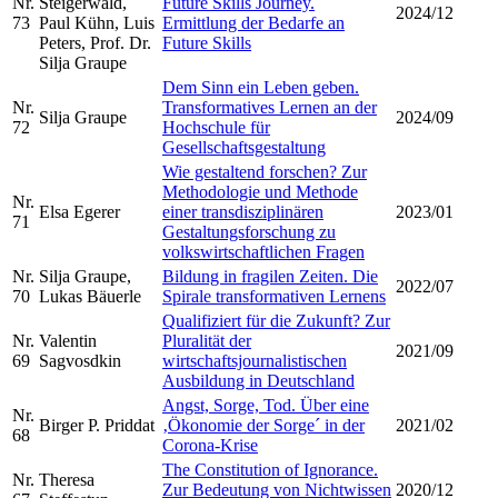
Nr.
Steigerwald,
Future Skills Journey.
2024/12
73
Paul Kühn, Luis
Ermittlung der Bedarfe an
Peters, Prof. Dr.
Future Skills
Silja Graupe
Dem Sinn ein Leben geben.
Nr.
Transformatives Lernen an der
Silja Graupe
2024/09
72
Hochschule für
Gesellschaftsgestaltung
Wie gestaltend forschen? Zur
Methodologie und Methode
Nr.
Elsa Egerer
einer transdisziplinären
2023/01
71
Gestaltungsforschung zu
volkswirtschaftlichen Fragen
Nr.
Silja Graupe,
Bildung in fragilen Zeiten. Die
2022/07
70
Lukas Bäuerle
Spirale transformativen Lernens
Qualifiziert für die Zukunft? Zur
Nr.
Valentin
Pluralität der
2021/09
69
Sagvosdkin
wirtschaftsjournalistischen
Ausbildung in Deutschland
Angst, Sorge, Tod. Über eine
Nr.
Birger P. Priddat
‚Ökonomie der Sorge´ in der
2021/02
68
Corona-Krise
The Constitution of Ignorance.
Nr.
Theresa
Zur Bedeutung von Nichtwissen
2020/12