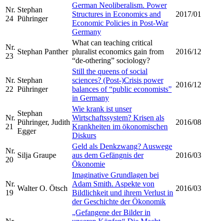
German Neoliberalism. Power
Nr.
Stephan
Structures in Economics and
2017/01
24
Pühringer
Economic Policies in Post-War
Germany
What can teaching critical
Nr.
Stephan Panther
pluralist economics gain from
2016/12
23
“de-othering” sociology?
Still the queens of social
Nr.
Stephan
sciences? (Post-)Crisis power
2016/12
22
Pühringer
balances of “public economists”
in Germany
Wie krank ist unser
Stephan
Nr.
Wirtschaftssystem? Krisen als
Pühringer, Judith
2016/08
21
Krankheiten im ökonomischen
Egger
Diskurs
Geld als Denkzwang? Auswege
Nr.
Silja Graupe
aus dem Gefängnis der
2016/03
20
Ökonomie
Imaginative Grundlagen bei
Nr.
Adam Smith. Aspekte von
Walter O. Ötsch
2016/03
19
Bildlichkeit und ihrem Verlust in
der Geschichte der Ökonomik
„Gefangene der Bilder in