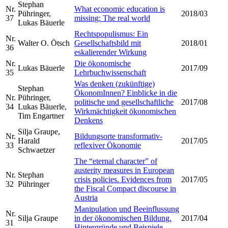
Stephan
Nr.
What economic education is
Pühringer,
2018/03
37
missing: The real world
Lukas Bäuerle
Rechtspopulismus: Ein
Nr.
Walter O. Ötsch
Gesellschaftsbild mit
2018/01
36
eskalierender Wirkung
Nr.
Die ökonomische
Lukas Bäuerle
2017/09
35
Lehrbuchwissenschaft
Was denken (zukünftige)
Stephan
ÖkonomInnen? Einblicke in die
Nr.
Pühringer,
politische und gesellschaftliche
2017/08
34
Lukas Bäuerle,
Wirkmächtigkeit ökonomischen
Tim Engartner
Denkens
Silja Graupe,
Nr.
Bildungsorte transformativ-
Harald
2017/05
33
reflexiver Ökonomie
Schwaetzer
The “eternal character” of
austerity measures in European
Nr.
Stephan
crisis policies. Evidences from
2017/05
32
Pühringer
the Fiscal Compact discourse in
Austria
Manipulation und Beeinflussung
Nr.
Silja Graupe
in der ökonomischen Bildung.
2017/04
31
Hintergründe und Beispiele