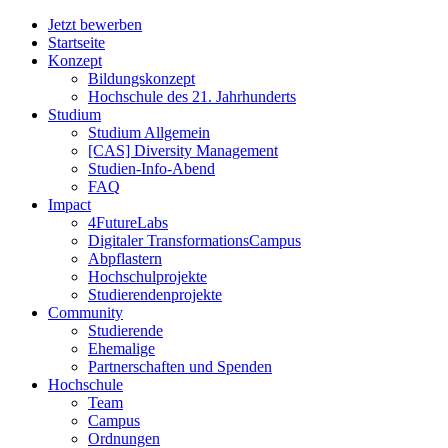
Jetzt bewerben
Startseite
Konzept
Bildungskonzept
Hochschule des 21. Jahrhunderts
Studium
Studium Allgemein
[CAS] Diversity Management
Studien-Info-Abend
FAQ
Impact
4FutureLabs
Digitaler TransformationsCampus
Abpflastern
Hochschulprojekte
Studierendenprojekte
Community
Studierende
Ehemalige
Partnerschaften und Spenden
Hochschule
Team
Campus
Ordnungen