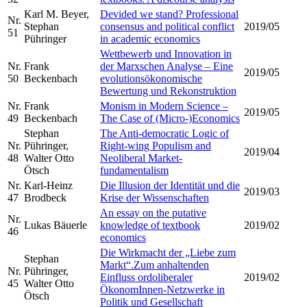
Karl M. Beyer,
Devided we stand? Professional
Nr.
Stephan
consensus and political conflict
2019/05
51
Pühringer
in academic economics
Wettbewerb und Innovation in
Nr.
Frank
der Marxschen Analyse – Eine
2019/05
50
Beckenbach
evolutionsökonomische
Bewertung und Rekonstruktion
Nr.
Frank
Monism in Modern Science –
2019/05
49
Beckenbach
The Case of (Micro-)Economics
Stephan
The Anti-democratic Logic of
Nr.
Pühringer,
Right-wing Populism and
2019/04
48
Walter Otto
Neoliberal Market-
Ötsch
fundamentalism
Nr.
Karl-Heinz
Die Illusion der Identität und die
2019/03
47
Brodbeck
Krise der Wissenschaften
An essay on the putative
Nr.
Lukas Bäuerle
knowledge of textbook
2019/02
46
economics
Die Wirkmacht der „Liebe zum
Stephan
Markt“.Zum anhaltenden
Nr.
Pühringer,
Einfluss ordoliberaler
2019/02
45
Walter Otto
ÖkonomInnen-Netzwerke in
Ötsch
Politik und Gesellschaft