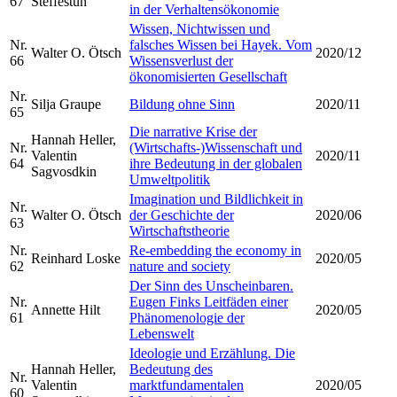
67
Steffestun
in der Verhaltensökonomie
Wissen, Nichtwissen und
Nr.
falsches Wissen bei Hayek. Vom
Walter O. Ötsch
2020/12
66
Wissensverlust der
ökonomisierten Gesellschaft
Nr.
Silja Graupe
Bildung ohne Sinn
2020/11
65
Die narrative Krise der
Hannah Heller,
Nr.
(Wirtschafts-)Wissenschaft und
Valentin
2020/11
64
ihre Bedeutung in der globalen
Sagvosdkin
Umweltpolitik
Imagination und Bildlichkeit in
Nr.
Walter O. Ötsch
der Geschichte der
2020/06
63
Wirtschaftstheorie
Nr.
Re-embedding the economy in
Reinhard Loske
2020/05
62
nature and society
Der Sinn des Unscheinbaren.
Nr.
Eugen Finks Leitfäden einer
Annette Hilt
2020/05
61
Phänomenologie der
Lebenswelt
Ideologie und Erzählung. Die
Hannah Heller,
Bedeutung des
Nr.
Valentin
marktfundamentalen
2020/05
60