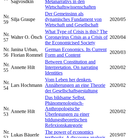
Sagvosdkin
Metanarrativs in den
Wirtschaftswissenschaften
Der Gemeinsinn als
Nr.
Silja Graupe
dynamisches Fundament von
2020/05
59
Wirtschaft und Gesellschaft
What Type of Crisis is this? The
Nr.
Walter O. Ötsch
Coronavirus Crisis as a Crisis of
2020/04
57
the Economicised Society
Nr.
Janina Urban,
German Economics. Its Current
2020/03
56
Florian Rommel
Form and Content
Between Constitution and
Nr.
Annette Hilt
Interpretation. On narrating
2020/02
55
Identities
Vom Leben her denken.
Nr.
Lars Hochmann
Annäherungen an eine Theorie
2020/02
54
der Gesellschaftsgestaltung
Das bildsame Selbst.
Phänomenologisch-
Nr.
Anthropologische
Annette Hilt
2020/02
53
Überlegungen zu einer
bildungstheoretischen
Refexionskategorie
Nr.
The power of economics
Lukas Bäuerle
2019/07
52
textbooks. A discourse analysis