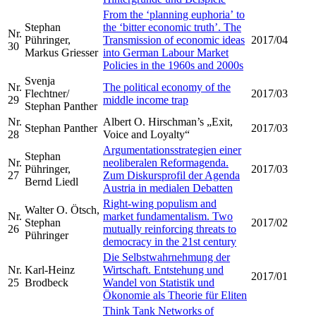
From the ‘planning euphoriaʼ to
Stephan
the ‘bitter economic truthʼ. The
Nr.
Pühringer,
Transmission of economic ideas
2017/04
30
Markus Griesser
into German Labour Market
Policies in the 1960s and 2000s
Svenja
Nr.
The political economy of the
Flechtner/
2017/03
29
middle income trap
Stephan Panther
Nr.
Albert O. Hirschman’s „Exit,
Stephan Panther
2017/03
28
Voice and Loyalty“
Argumentationsstrategien einer
Stephan
Nr.
neoliberalen Reformagenda.
Pühringer,
2017/03
27
Zum Diskursprofil der Agenda
Bernd Liedl
Austria in medialen Debatten
Right-wing populism and
Walter O. Ötsch,
Nr.
market fundamentalism. Two
Stephan
2017/02
26
mutually reinforcing threats to
Pühringer
democracy in the 21st century
Die Selbstwahrnehmung der
Nr.
Karl-Heinz
Wirtschaft. Entstehung und
2017/01
25
Brodbeck
Wandel von Statistik und
Ökonomie als Theorie für Eliten
Think Tank Networks of