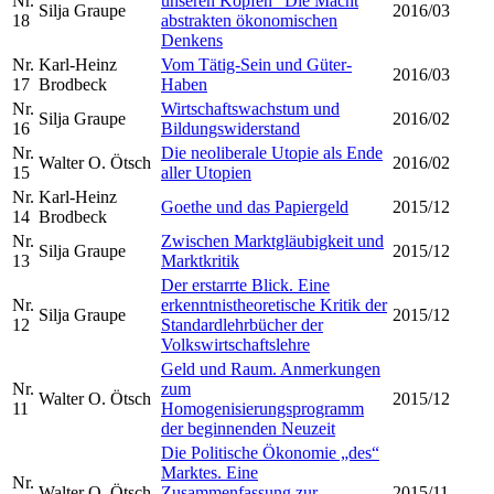
Nr.
unseren Köpfen“ Die Macht
Silja Graupe
2016/03
18
abstrakten ökonomischen
Denkens
Nr.
Karl-Heinz
Vom Tätig-Sein und Güter-
2016/03
17
Brodbeck
Haben
Nr.
Wirtschaftswachstum und
Silja Graupe
2016/02
16
Bildungswiderstand
Nr.
Die neoliberale Utopie als Ende
Walter O. Ötsch
2016/02
15
aller Utopien
Nr.
Karl-Heinz
Goethe und das Papiergeld
2015/12
14
Brodbeck
Nr.
Zwischen Marktgläubigkeit und
Silja Graupe
2015/12
13
Marktkritik
Der erstarrte Blick. Eine
Nr.
erkenntnistheoretische Kritik der
Silja Graupe
2015/12
12
Standardlehrbücher der
Volkswirtschaftslehre
Geld und Raum. Anmerkungen
Nr.
zum
Walter O. Ötsch
2015/12
11
Homogenisierungsprogramm
der beginnenden Neuzeit
Die Politische Ökonomie „des“
Marktes. Eine
Nr.
Walter O. Ötsch
Zusammenfassung zur
2015/11