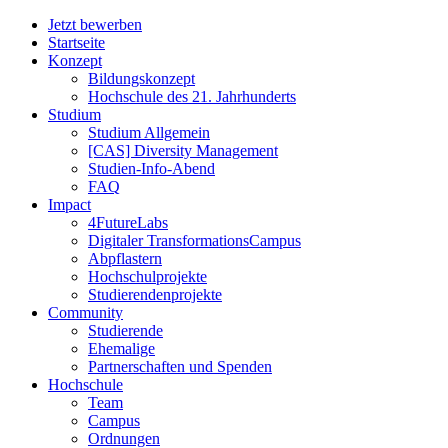
Jetzt bewerben
Startseite
Konzept
Bildungskonzept
Hochschule des 21. Jahrhunderts
Studium
Studium Allgemein
[CAS] Diversity Management
Studien-Info-Abend
FAQ
Impact
4FutureLabs
Digitaler TransformationsCampus
Abpflastern
Hochschulprojekte
Studierendenprojekte
Community
Studierende
Ehemalige
Partnerschaften und Spenden
Hochschule
Team
Campus
Ordnungen