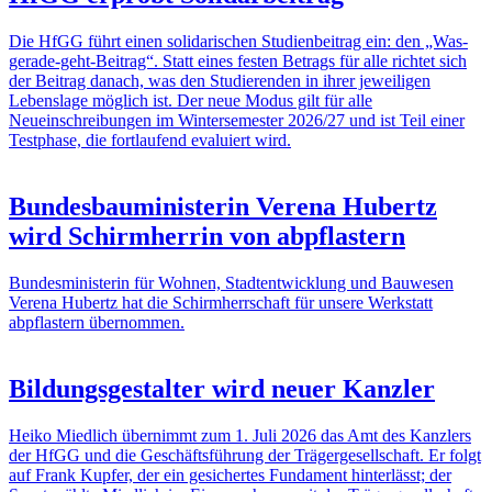
Die HfGG führt einen solidarischen Studienbeitrag ein: den „Was-
gerade-geht-Beitrag“. Statt eines festen Betrags für alle richtet sich
der Beitrag danach, was den Studierenden in ihrer jeweiligen
Lebenslage möglich ist. Der neue Modus gilt für alle
Neueinschreibungen im Wintersemester 2026/27 und ist Teil einer
Testphase, die fortlaufend evaluiert wird.
Bundesbauministerin Verena Hubertz
wird Schirmherrin von abpflastern
Bundesministerin für Wohnen, Stadtentwicklung und Bauwesen
Verena Hubertz hat die Schirmherrschaft für unsere Werkstatt
abpflastern übernommen.
Bildungsgestalter wird neuer Kanzler
Heiko Miedlich übernimmt zum 1. Juli 2026 das Amt des Kanzlers
der HfGG und die Geschäftsführung der Trägergesellschaft. Er folgt
auf Frank Kupfer, der ein gesichertes Fundament hinterlässt; der