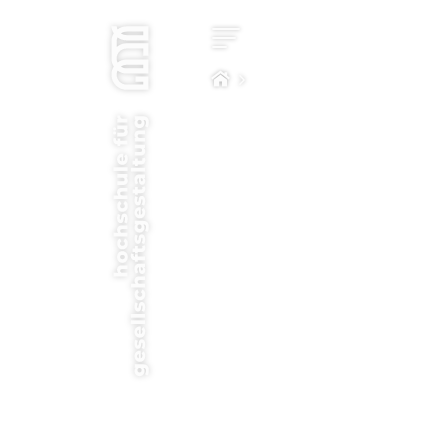
Star
Kon
Stu
Impa
Com
Hoc
Bew
New