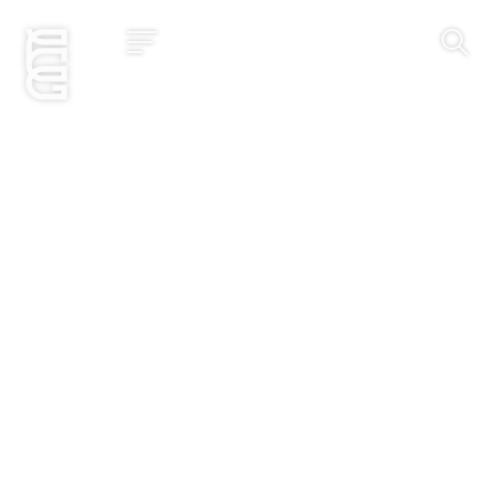
Jetzt bewerben
Startseite
Konzept
Studium
Impact
Community
Hochschule
Bewerbung
News und Events
Jobs