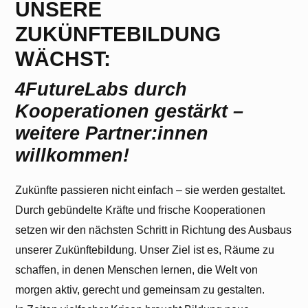
UNSERE
ZUKÜNFTEBILDUNG
WÄCHST:
4FutureLabs durch
Sie sehen gerade einen Platzhalterinhalt von
Kooperationen gestärkt –
Ionos
. Um auf den eigentlichen Inhalt
zuzugreifen, klicken Sie auf den Button unten.
weitere Partner:innen
Bitte beachten Sie, dass dabei Daten an
Drittanbieter weitergegeben werden.
willkommen!
Inhalt entsperren
Zukünfte passieren nicht einfach – sie werden gestaltet.
Erforderlichen Service akzeptieren
Durch gebündelte Kräfte und frische Kooperationen
und Inhalte entsperren
setzen wir den nächsten Schritt in Richtung des Ausbaus
unserer Zukünftebildung. Unser Ziel ist es, Räume zu
Weitere Informationen
schaffen, in denen Menschen lernen, die Welt von
morgen aktiv, gerecht und gemeinsam zu gestalten.