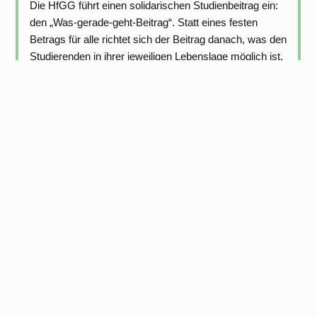
Die HfGG führt einen solidarischen Studienbeitrag ein:
den „Was-gerade-geht-Beitrag“. Statt eines festen
Betrags für alle richtet sich der Beitrag danach, was den
Studierenden in ihrer jeweiligen Lebenslage möglich ist.
Der neue Modus gilt für alle Neueinschreibungen im
Wintersemester 2026/27 und ist Teil einer Testphase,
die fortlaufend evaluiert wird.
Bundesbauministerin Verena Hubertz
wird Schirmherrin von abpflastern
Bundesministerin für Wohnen, Stadtentwicklung und
Bauwesen Verena Hubertz hat die Schirmherrschaft für
unsere Werkstatt abpflastern übernommen.