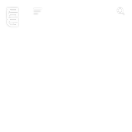
Jetzt bewerben
Startseite
Konzept
Studium
Impact
Community
Hochschule
Bewerbung
News und Events
Jobs