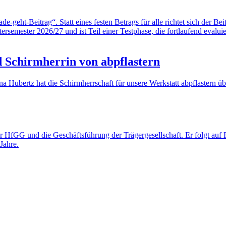
e-geht-Beitrag“. Statt eines festen Betrags für alle richtet sich der B
rsemester 2026/27 und ist Teil einer Testphase, die fortlaufend evaluie
 Schirmherrin von abpflastern
 Hubertz hat die Schirmherrschaft für unsere Werkstatt abpflastern 
HfGG und die Geschäftsführung der Trägergesellschaft. Er folgt auf Fr
Jahre.