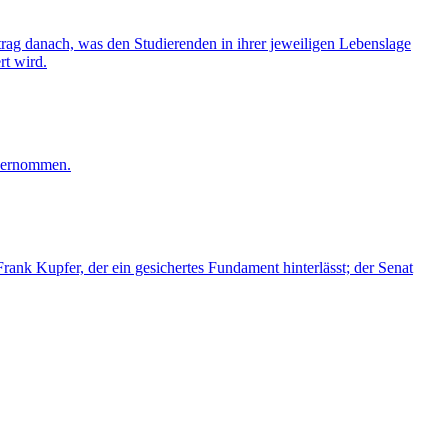
eitrag danach, was den Studierenden in ihrer jeweiligen Lebenslage
rt wird.
übernommen.
ank Kupfer, der ein gesichertes Fundament hinterlässt; der Senat