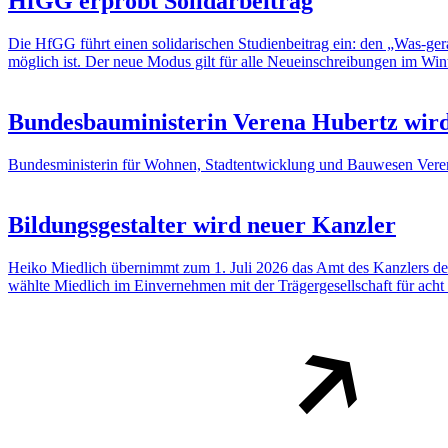
HfGG erprobt Solidarbeitrag
Die HfGG führt einen solidarischen Studienbeitrag ein: den „Was-gerad
möglich ist. Der neue Modus gilt für alle Neueinschreibungen im Winte
Bundesbauministerin Verena Hubertz wird
Bundesministerin für Wohnen, Stadtentwicklung und Bauwesen Verena
Bildungsgestalter wird neuer Kanzler
Heiko Miedlich übernimmt zum 1. Juli 2026 das Amt des Kanzlers der 
wählte Miedlich im Einvernehmen mit der Trägergesellschaft für acht 