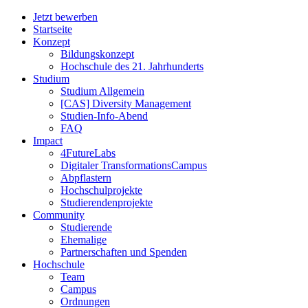
Jetzt bewerben
Startseite
Konzept
Bildungskonzept
Hochschule des 21. Jahrhunderts
Studium
Studium Allgemein
[CAS] Diversity Management
Studien-Info-Abend
FAQ
Impact
4FutureLabs
Digitaler TransformationsCampus
Abpflastern
Hochschulprojekte
Studierendenprojekte
Community
Studierende
Ehemalige
Partnerschaften und Spenden
Hochschule
Team
Campus
Ordnungen