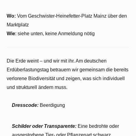
Wo:
Vom Geschwister-Heinefetter-Platz Mainz über den
Marktplatz
Wie
: siehe unten, keine Anmeldung nötig
Sie sehen gerade einen Platzhalterinhalt von
Ionos
. Um auf den eigentlichen Inhalt
zuzugreifen, klicken Sie auf den Button unten.
Bitte beachten Sie, dass dabei Daten an
Die Erde weint – und wir mit ihr. Am deutschen
Drittanbieter weitergegeben werden.
Erdüberlastungstag betrauern wir gemeinsam die bereits
Inhalt entsperren
verlorene Biodiversität und zeigen, was sich individuell
und strukturell ändern muss.
Erforderlichen Service akzeptieren
und Inhalte entsperren
Dresscode:
Beerdigung
Weitere Informationen
Schilder oder Transparente:
Eine bedrohte oder
ausgestorbene Tier- oder Pflanzenart schwarz