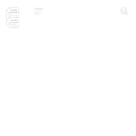
Jetzt bewerben
Startseite
Konzept
Studium
Impact
Community
Hochschule
Bewerbung
News und Events
Jobs