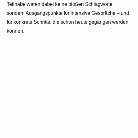
Teilhabe waren dabei keine bloßen Schlagworte,
sondern Ausgangspunkte für intensive Gespräche – und
für konkrete Schritte, die schon heute gegangen werden
können.
Der Dialog endete nicht mit der Session. Am Stand der
GLS-Bank konnten die Besucher:innen des
Stiftungstages ihre Gedanken in einer interaktiven
Mitmachaktion teilen: „Postkarte an mein zukünftiges Ich“
– eine Reflexionsmethode aus unseren 4FutureLabs.
Persönliche Botschaften, eingeworfen in den
Zukunftsbriefkasten. Ein stiller, aber wirkungsvoller
Moment der Selbstverpflichtung: Was wünsche ich mir
für Stiftungen im Jahr 2050? Und was werde ich bis
dahin dafür getan haben?