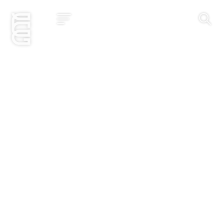
Jetzt bewerben
Startseite
Konzept
Studium
Impact
Community
Hochschule
Bewerbung
News und Events
Jobs