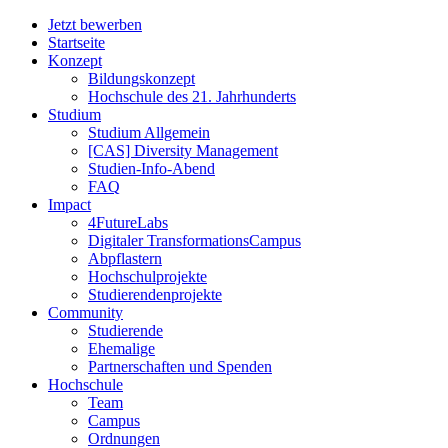
Jetzt bewerben
Startseite
Konzept
Bildungskonzept
Hochschule des 21. Jahrhunderts
Studium
Studium Allgemein
[CAS] Diversity Management
Studien-Info-Abend
FAQ
Impact
4FutureLabs
Digitaler TransformationsCampus
Abpflastern
Hochschulprojekte
Studierendenprojekte
Community
Studierende
Ehemalige
Partnerschaften und Spenden
Hochschule
Team
Campus
Ordnungen