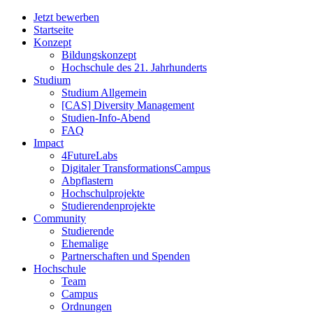
Jetzt bewerben
Startseite
Konzept
Bildungskonzept
Hochschule des 21. Jahrhunderts
Studium
Studium Allgemein
[CAS] Diversity Management
Studien-Info-Abend
FAQ
Impact
4FutureLabs
Digitaler TransformationsCampus
Abpflastern
Hochschulprojekte
Studierendenprojekte
Community
Studierende
Ehemalige
Partnerschaften und Spenden
Hochschule
Team
Campus
Ordnungen