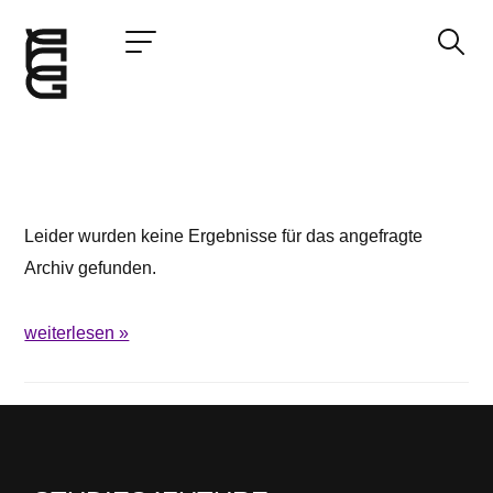
Jetzt bewerben
Startseite
Konzept
Leider wurden keine Ergebnisse für das angefragte
Studium
Archiv gefunden.
Impact
Community
weiterlesen »
Hochschule
Bewerbung
News und Events
Jobs