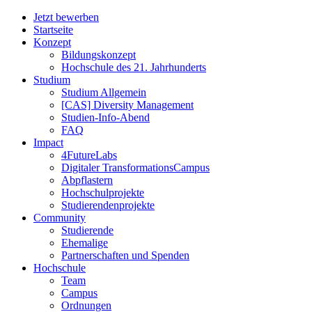
Jetzt bewerben
Startseite
Konzept
Bildungskonzept
Hochschule des 21. Jahrhunderts
Studium
Studium Allgemein
[CAS] Diversity Management
Studien-Info-Abend
FAQ
Impact
4FutureLabs
Digitaler TransformationsCampus
Abpflastern
Hochschulprojekte
Studierendenprojekte
Community
Studierende
Ehemalige
Partnerschaften und Spenden
Hochschule
Team
Campus
Ordnungen