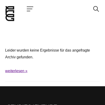
Jetzt bewerben
Startseite
Konzept
Leider wurden keine Ergebnisse für das angefragte
Studium
Archiv gefunden.
Impact
Community
weiterlesen »
Hochschule
Bewerbung
News und Events
Jobs