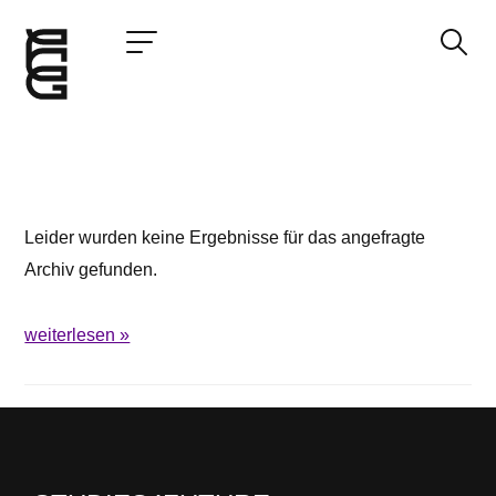
Jetzt bewerben
Startseite
Konzept
Leider wurden keine Ergebnisse für das angefragte
Studium
Archiv gefunden.
Impact
Community
weiterlesen »
Hochschule
Bewerbung
News und Events
Jobs