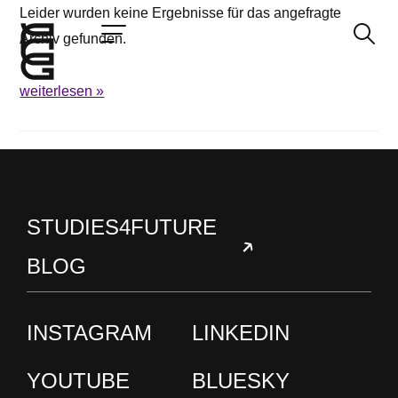
Leider wurden keine Ergebnisse für das angefragte
Archiv gefunden.
weiterlesen »
Jetzt bewerben
Startseite
Konzept
Studium
STUDIES4FUTURE
Impact
BLOG
Community
Hochschule
Bewerbung
INSTAGRAM
LINKEDIN
News und Events
YOUTUBE
BLUESKY
Jobs