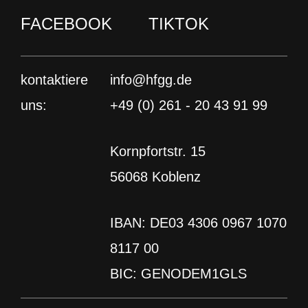
Kontakt
FACEBOOK
TIKTOK
Sie sehen gerade einen Platzhalterinhalt von
Newsletter abonnieren
Ionos
. Um auf den eigentlichen Inhalt
Studies4Future Blog
zuzugreifen, klicken Sie auf den Button unten.
kontaktiere
info@hfgg.de
Bitte beachten Sie, dass dabei Daten an
uns:
+49 (0) 261 - 20 43 91 99
INSTAGRAM
LINKEDIN
YOUTUBE
Drittanbieter weitergegeben werden.
BLUESKY
FACEBOOK
TIKTOK
Kornpfortstr. 15
Inhalt entsperren
IMPRESSUM
DATENSCHUTZ
Erforderlichen Service akzeptieren und Inhalte
56068 Koblenz
entsperren
Weitere Informationen
IBAN: DE03 4306 0967 1070
8117 00
BIC: GENODEM1GLS