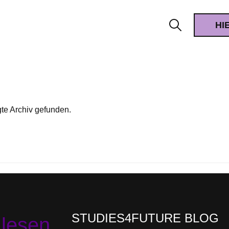
HI
tseite
zept
dium
te Archiv gefunden.
ct
munity
hschule
erbung
s und Events
STUDIES4FUTURE BLOG