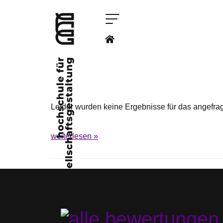
Star
Kon
Stu
Leider wurden keine Ergebnisse für das angefrag
Impa
Com
weiterlesen »
Hoc
Bew
New