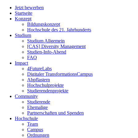
Jetzt bewerben
Startseite
Konzept
Bildungskonzept
Hochschule des 21. Jahrhunderts
Studium
Studium Allgemein
[CAS] Diversity Management
Studien-Info-Abend
FAQ
Impact
4FutureLabs
Digitaler TransformationsCampus
Abpflastern
Hochschulprojekte
Studierendenprojekte
Community
Studierende
Ehemalige
Partnerschaften und Spenden
Hochschule
Team
Campus
Ordnungen