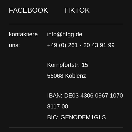
Kontakt
FACEBOOK
TIKTOK
Newsletter abonnieren
Sie sehen gerade einen Platzhalterinhalt von
Ionos
. Um auf den eigentlichen Inhalt
Studies4Future Blog
zuzugreifen, klicken Sie auf den Button unten.
kontaktiere
info@hfgg.de
Bitte beachten Sie, dass dabei Daten an
Drittanbieter weitergegeben werden.
uns:
+49 (0) 261 - 20 43 91 99
INSTAGRAM
LINKEDIN
YOUTUBE
Inhalt entsperren
BLUESKY
FACEBOOK
TIKTOK
Kornpfortstr. 15
Erforderlichen Service akzeptieren
IMPRESSUM
DATENSCHUTZ
und Inhalte entsperren
56068 Koblenz
Weitere Informationen
IBAN: DE03 4306 0967 1070
8117 00
BIC: GENODEM1GLS