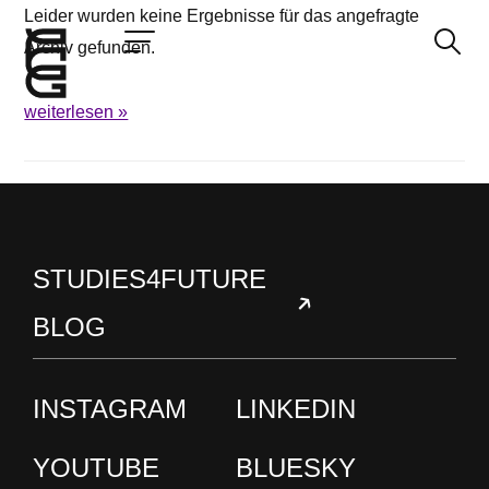
Leider wurden keine Ergebnisse für das angefragte
Archiv gefunden.
weiterlesen »
Jetzt bewerben
Startseite
Konzept
Studium
STUDIES4FUTURE
Impact
BLOG
Community
Hochschule
Bewerbung
INSTAGRAM
LINKEDIN
News und Events
YOUTUBE
BLUESKY
Jobs