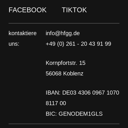
Kontakt
FACEBOOK
TIKTOK
Newsletter abonnieren
Sie sehen gerade einen Platzhalterinhalt von
Ionos
. Um auf den eigentlichen Inhalt
Studies4Future Blog
zuzugreifen, klicken Sie auf den Button unten.
kontaktiere
info@hfgg.de
Bitte beachten Sie, dass dabei Daten an
Drittanbieter weitergegeben werden.
uns:
+49 (0) 261 - 20 43 91 99
INSTAGRAM
LINKEDIN
YOUTUBE
Inhalt entsperren
BLUESKY
FACEBOOK
TIKTOK
Kornpfortstr. 15
Erforderlichen Service akzeptieren
IMPRESSUM
DATENSCHUTZ
und Inhalte entsperren
56068 Koblenz
Weitere Informationen
IBAN: DE03 4306 0967 1070
8117 00
BIC: GENODEM1GLS