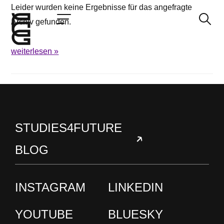
Leider wurden keine Ergebnisse für das angefragte
Archiv gefunden.
weiterlesen »
Jetzt bewerben
Startseite
Konzept
Studium
STUDIES4FUTURE
Impact
BLOG
Community
Hochschule
Bewerbung
INSTAGRAM
LINKEDIN
News und Events
YOUTUBE
BLUESKY
Jobs