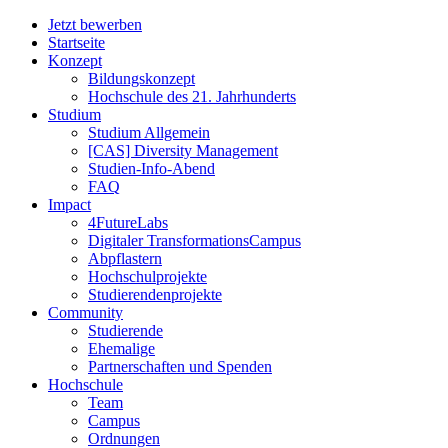
Jetzt bewerben
Startseite
Konzept
Bildungskonzept
Hochschule des 21. Jahrhunderts
Studium
Studium Allgemein
[CAS] Diversity Management
Studien-Info-Abend
FAQ
Impact
4FutureLabs
Digitaler TransformationsCampus
Abpflastern
Hochschulprojekte
Studierendenprojekte
Community
Studierende
Ehemalige
Partnerschaften und Spenden
Hochschule
Team
Campus
Ordnungen