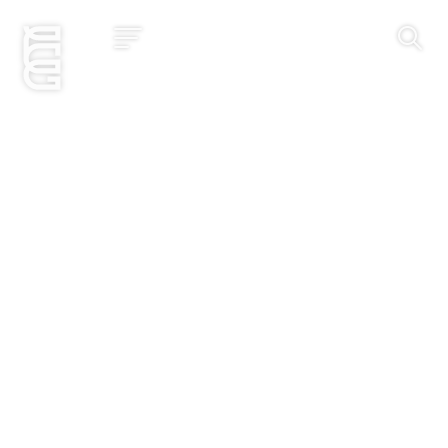
Jetzt bewerben
Startseite
Konzept
Studium
Impact
Community
Hochschule
Bewerbung
News und Events
Jobs