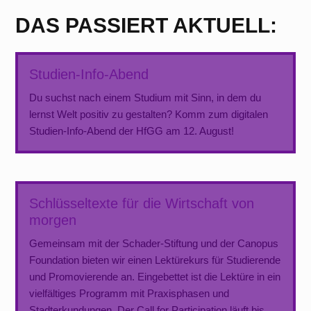
DAS PASSIERT AKTUELL:
Studien-Info-Abend
Du suchst nach einem Studium mit Sinn, in dem du
lernst Welt positiv zu gestalten? Komm zum digitalen
Studien-Info-Abend der HfGG am 12. August!
Schlüsseltexte für die Wirtschaft von
morgen
Gemeinsam mit der Schader-Stiftung und der Canopus
Foundation bieten wir einen Lektürekurs für Studierende
und Promovierende an. Eingebettet ist die Lektüre in ein
vielfältiges Programm mit Praxisphasen und
Stadterkundungen. Der Call for Participation läuft bis