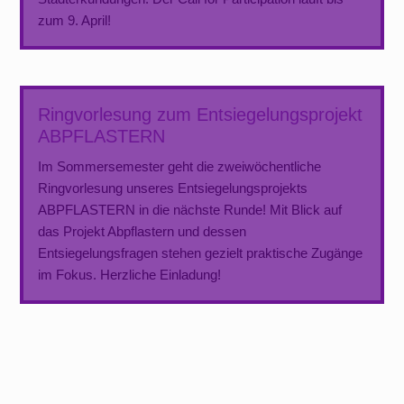
zum 9. April!
Ringvorlesung zum Entsiegelungsprojekt
ABPFLASTERN
Im Sommersemester geht die zweiwöchentliche
Ringvorlesung unseres Entsiegelungsprojekts
ABPFLASTERN in die nächste Runde! Mit Blick auf
das Projekt Abpflastern und dessen
Entsiegelungsfragen stehen gezielt praktische Zugänge
im Fokus. Herzliche Einladung!