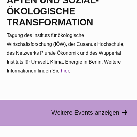
AFTEN UND SOZIAL-
Bitte beachten Sie, dass dabei Daten an
Drittanbieter weitergegeben werden.
ÖKOLOGISCHE
TRANSFORMATION
Inhalt entsperren
Erforderlichen Service akzeptieren
Tagung des Instituts für ökologische
und Inhalte entsperren
Wirtschaftsforschung (IÖW), der Cusanus Hochschule,
des Netzwerks Plurale Ökonomik und des Wuppertal
Weitere Informationen
Instituts für Umwelt, Klima, Energie in Berlin. Weitere
Informationen finden Sie
hier
.
Weitere Events anzeigen