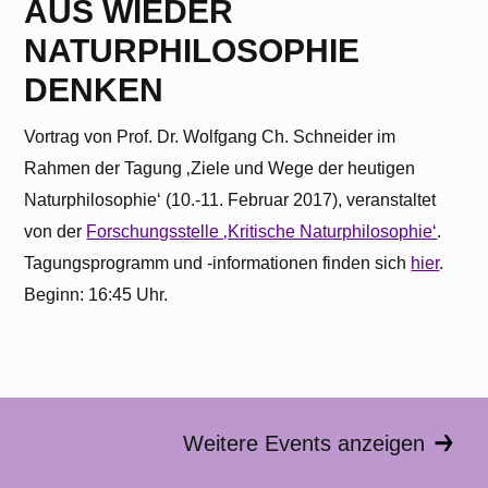
AUS WIEDER
Bitte beachten Sie, dass dabei Daten an
Drittanbieter weitergegeben werden.
NATURPHILOSOPHIE
DENKEN
Inhalt entsperren
Vortrag von Prof. Dr. Wolfgang Ch. Schneider im
Erforderlichen Service akzeptieren
und Inhalte entsperren
Rahmen der Tagung ‚Ziele und Wege der heutigen
Naturphilosophie‘ (10.-11. Februar 2017), veranstaltet
Weitere Informationen
von der
Forschungsstelle ‚Kritische Naturphilosophie‘
.
Tagungsprogramm und -informationen finden sich
hier
.
Beginn: 16:45 Uhr.
Weitere Events anzeigen