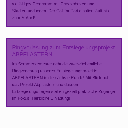
vielfältiges Programm mit Praxisphasen und
Stadterkundungen. Der Call for Participation läuft bis
zum 9. April!
Ringvorlesung zum Entsiegelungsprojekt
ABPFLASTERN
Im Sommersemester geht die zweiwöchentliche
Ringvorlesung unseres Entsiegelungsprojekts
ABPFLASTERN in die nächste Runde! Mit Blick auf
das Projekt Abpflastern und dessen
Entsiegelungsfragen stehen gezielt praktische Zugänge
im Fokus. Herzliche Einladung!