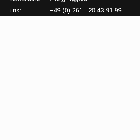
uns:
+49 (0) 261 - 20 43 91 99
Kornpfortstr. 15
56068 Koblenz
IBAN: DE03 4306 0967 1070
8117 00
BIC: GENODEM1GLS