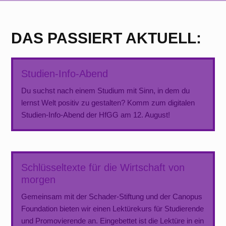
DAS PASSIERT AKTUELL:
Studien-Info-Abend
Du suchst nach einem Studium mit Sinn, in dem du
lernst Welt positiv zu gestalten? Komm zum digitalen
Studien-Info-Abend der HfGG am 12. August!
Schlüsseltexte für die Wirtschaft von
morgen
Gemeinsam mit der Schader-Stiftung und der Canopus
Foundation bieten wir einen Lektürekurs für Studierende
und Promovierende an. Eingebettet ist die Lektüre in ein