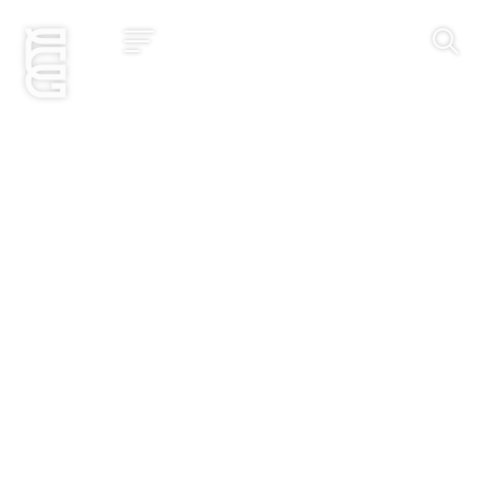
Jetzt bewerben
Startseite
Konzept
Studium
Impact
Community
Hochschule
Bewerbung
News und Events
Jobs