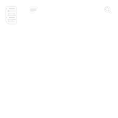
Jetzt bewerben
Startseite
Konzept
Studium
Impact
Community
Hochschule
Bewerbung
News und Events
Jobs