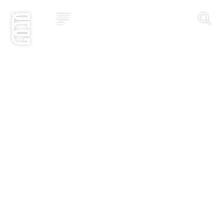
Jetzt bewerben
Startseite
Konzept
Studium
Impact
Community
Hochschule
Bewerbung
News und Events
Jobs