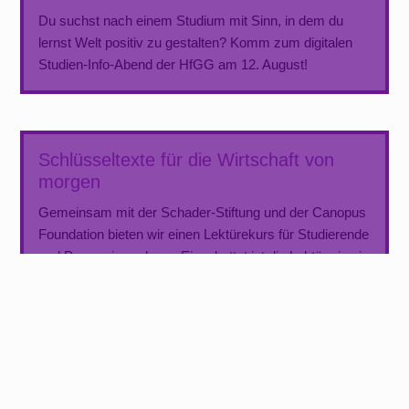
Du suchst nach einem Studium mit Sinn, in dem du
lernst Welt positiv zu gestalten? Komm zum digitalen
Studien-Info-Abend der HfGG am 12. August!
Schlüsseltexte für die Wirtschaft von
morgen
Gemeinsam mit der Schader-Stiftung und der Canopus
Foundation bieten wir einen Lektürekurs für Studierende
und Promovierende an. Eingebettet ist die Lektüre in ein
vielfältiges Programm mit Praxisphasen und
Stadterkundungen. Der Call for Participation läuft bis
zum 9. April!