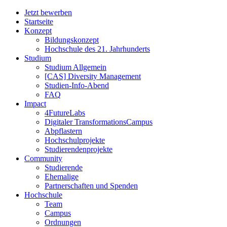
Jetzt bewerben
Startseite
Konzept
Bildungskonzept
Hochschule des 21. Jahrhunderts
Studium
Studium Allgemein
[CAS] Diversity Management
Studien-Info-Abend
FAQ
Impact
4FutureLabs
Digitaler TransformationsCampus
Abpflastern
Hochschulprojekte
Studierendenprojekte
Community
Studierende
Ehemalige
Partnerschaften und Spenden
Hochschule
Team
Campus
Ordnungen