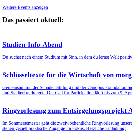
Weitere Events anzeigen
Das passiert aktuell:
Studien-Info-Abend
Du suchst nach einem Studium mit Sinn, in dem du lernst Welt posi
Schlüsseltexte für die Wirtschaft von mor
Gemeinsam mit der Schader-Stiftung und der Canopus Foundation biete
und Stadterkundungen. Der Call for Participation läuft bis zum 9. Apri
Ringvorlesung zum Entsiegelungsproje
Im Sommersemester geht die zweiwöchentliche Ringvorlesung unsere
stehen gezielt praktische Zugänge im Fokus. Herzliche Einladung!