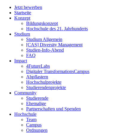
Jetzt bewerben
Startseite
Konzept
Bildungskonzept
Hochschule des 21. Jahrhunderts
Studium
Studium Allgemein
[CAS] Diversity Management
Studien-Info-Abend
FAQ
Impact
4FutureLabs
Digitaler TransformationsCampus
Abpflastern
Hochschulprojekte
Studierendenprojekte
Community
Studierende
Ehemalige
Partnerschaften und Spenden
Hochschule
Team
Campus
Ordnungen