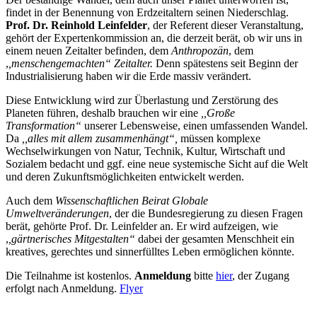
findet in der Benennung von Erdzeitaltern seinen Niederschlag.
Prof. Dr. Reinhold Leinfelder
, der Referent dieser Veranstaltung,
gehört der Expertenkommission an, die derzeit berät, ob wir uns in
einem neuen Zeitalter befinden, dem
Anthropozän
, dem
,
,menschengemachten“ Zeitalter.
Denn spätestens seit Beginn der
Industrialisierung haben wir die Erde massiv verändert.
Diese Entwicklung wird zur Überlastung und Zerstörung des
Planeten führen, deshalb brauchen wir eine
,,Große
Transformation“
unserer Lebensweise, einen umfassenden Wandel.
Da
,,alles mit allem zusammenhängt“,
müssen komplexe
Wechselwirkungen von Natur, Technik, Kultur, Wirtschaft und
Sozialem bedacht und ggf. eine neue systemische Sicht auf die Welt
und deren Zukunftsmöglichkeiten entwickelt werden.
Auch dem
Wissenschaftlichen Beirat Globale
Umweltveränderungen
, der die Bundesregierung zu diesen Fragen
berät, gehörte Prof. Dr. Leinfelder an. Er wird aufzeigen, wie
,
,gärtnerisches Mitgestalten“
dabei der gesamten Menschheit ein
kreatives, gerechtes und sinnerfülltes Leben ermöglichen könnte.
Die Teilnahme ist kostenlos.
Anmeldung
bitte
hier
, der Zugang
erfolgt nach Anmeldung.
Flyer