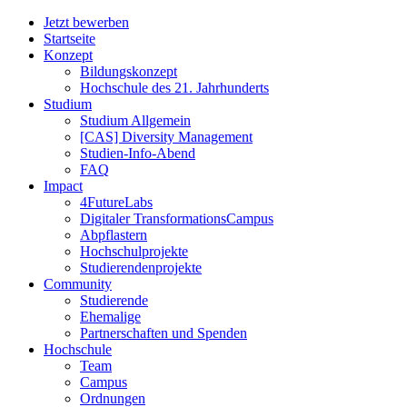
Jetzt bewerben
Startseite
Konzept
Bildungskonzept
Hochschule des 21. Jahrhunderts
Studium
Studium Allgemein
[CAS] Diversity Management
Studien-Info-Abend
FAQ
Impact
4FutureLabs
Digitaler TransformationsCampus
Abpflastern
Hochschulprojekte
Studierendenprojekte
Community
Studierende
Ehemalige
Partnerschaften und Spenden
Hochschule
Team
Campus
Ordnungen