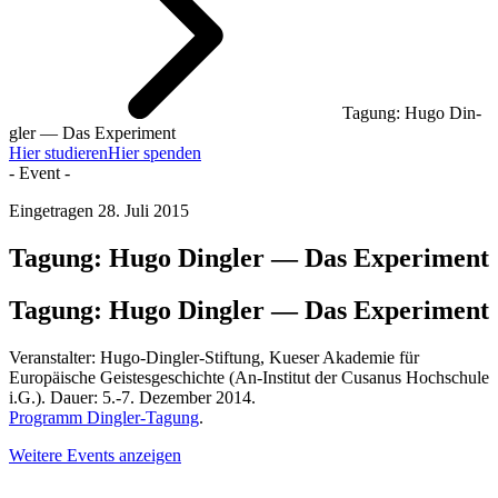
Tagung: Hugo Din­
gler — Das Exper­i­ment
Hier studieren
Hier spenden
- Event -
Eingetragen
28. Juli 2015
Tagung: Hugo Din­gler — Das Exper­i­ment
Tagung: Hugo Din­gler — Das Exper­i­ment
Ver­anstal­ter: Hugo-Dingler-Stiftung, Kueser Akademie für
Europäis­che Geis­tes­geschichte (An-Institut der Cusanus Hochschule
i.G.). Dauer: 5.-7. Dezember 2014.
Pro­gramm Dingler-Tagung
.
Weitere Events anzeigen