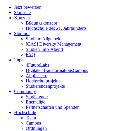
Jetzt bewerben
Startseite
Konzept
Bildungskonzept
Hochschule des 21. Jahrhunderts
Studium
Studium Allgemein
[CAS] Diversity Management
Studien-Info-Abend
FAQ
Impact
4FutureLabs
Digitaler TransformationsCampus
Abpflastern
Hochschulprojekte
Studierendenprojekte
Community
Studierende
Ehemalige
Partnerschaften und Spenden
Hochschule
Team
Campus
Ordnungen