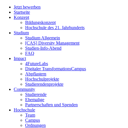
Jetzt bewerben
Startseite
Konzept
Bildungskonzept
Hochschule des 21. Jahrhunderts
Studium
Studium Allgemein
[CAS] Diversity Management
Studien-Info-Abend
FAQ
Impact
4FutureLabs
Digitaler TransformationsCampus
Abpflastern
Hochschulprojekte
Studierendenprojekte
Community
Studierende
Ehemalige
Partnerschaften und Spenden
Hochschule
Team
Campus
Ordnungen