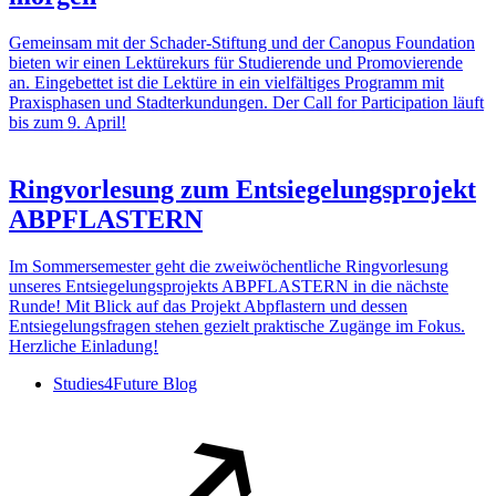
Gemeinsam mit der Schader-Stiftung und der Canopus Foundation
bieten wir einen Lektürekurs für Studierende und Promovierende
an. Eingebettet ist die Lektüre in ein vielfältiges Programm mit
Praxisphasen und Stadterkundungen. Der Call for Participation läuft
bis zum 9. April!
Ringvorlesung zum Entsiegelungsprojekt
ABPFLASTERN
Im Sommersemester geht die zweiwöchentliche Ringvorlesung
unseres Entsiegelungsprojekts ABPFLASTERN in die nächste
Runde! Mit Blick auf das Projekt Abpflastern und dessen
Entsiegelungsfragen stehen gezielt praktische Zugänge im Fokus.
Herzliche Einladung!
Studies4Future Blog