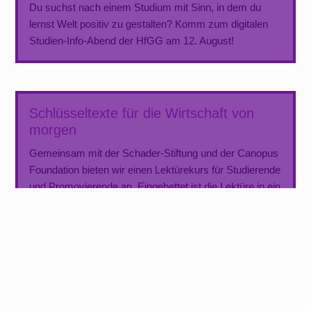
Du suchst nach einem Studium mit Sinn, in dem du
lernst Welt positiv zu gestalten? Komm zum digitalen
Studien-Info-Abend der HfGG am 12. August!
Schlüsseltexte für die Wirtschaft von
morgen
Gemeinsam mit der Schader-Stiftung und der Canopus
Foundation bieten wir einen Lektürekurs für Studierende
und Promovierende an. Eingebettet ist die Lektüre in ein
vielfältiges Programm mit Praxisphasen und
Stadterkundungen. Der Call for Participation läuft bis
zum 9. April!
Ringvorlesung zum Entsiegelungsprojekt