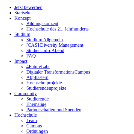
Jetzt bewerben
Startseite
Konzept
Bildungskonzept
Hochschule des 21. Jahrhunderts
Studium
Studium Allgemein
[CAS] Diversity Management
Studien-Info-Abend
FAQ
Impact
4FutureLabs
Digitaler TransformationsCampus
Abpflastern
Hochschulprojekte
Studierendenprojekte
Community
Studierende
Ehemalige
Partnerschaften und Spenden
Hochschule
Team
Campus
Ordnungen