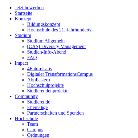
Jetzt bewerben
Startseite
Konzept
Bildungskonzept
Hochschule des 21. Jahrhunderts
Studium
Studium Allgemein
[CAS] Diversity Management
Studien-Info-Abend
FAQ
Impact
4FutureLabs
Digitaler TransformationsCampus
Abpflastern
Hochschulprojekte
Studierendenprojekte
Community
Studierende
Ehemalige
Partnerschaften und Spenden
Hochschule
Team
Campus
Ordnungen