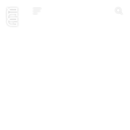
Jetzt bewerben
Startseite
Konzept
Studium
Impact
Community
Hochschule
Bewerbung
News und Events
Jobs