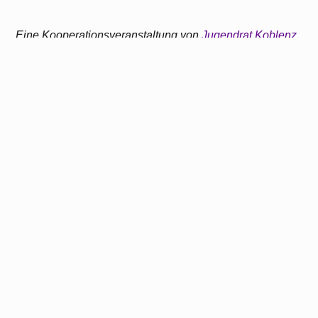
Eine Kooperationsveranstaltung von
Jugendrat Koblenz
,
dem
Kinder- und Jugendbüro Koblenz
, der
Jugendkunstwerkstatt Koblenz
, der
SSV Koblenz
und
der
Hochschule für Gesellschaftsgestaltung
und
gefördert vom Bundesministerium für Familie, Senioren,
Frauen und Jugend im Rahmen des Bundesprogramms
„Demokratie leben!“
Weitere Events anzeigen