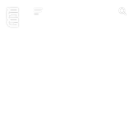
Jetzt bewerben
Startseite
Konzept
Studium
Impact
Community
Hochschule
Bewerbung
News und Events
Jobs