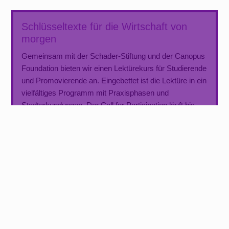
Schlüsseltexte für die Wirtschaft von
morgen
Gemeinsam mit der Schader-Stiftung und der Canopus
Foundation bieten wir einen Lektürekurs für Studierende
und Promovierende an. Eingebettet ist die Lektüre in ein
vielfältiges Programm mit Praxisphasen und
Stadterkundungen. Der Call for Participation läuft bis
zum 9. April!
Ringvorlesung zum Entsiegelungsprojekt
ABPFLASTERN
Im Sommersemester geht die zweiwöchentliche
Ringvorlesung unseres Entsiegelungsprojekts
ABPFLASTERN in die nächste Runde! Mit Blick auf