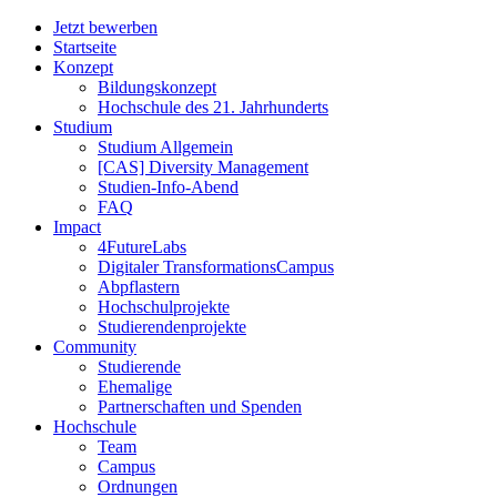
Jetzt bewerben
Startseite
Konzept
Bildungskonzept
Hochschule des 21. Jahrhunderts
Studium
Studium Allgemein
[CAS] Diversity Management
Studien-Info-Abend
FAQ
Impact
4FutureLabs
Digitaler TransformationsCampus
Abpflastern
Hochschulprojekte
Studierendenprojekte
Community
Studierende
Ehemalige
Partnerschaften und Spenden
Hochschule
Team
Campus
Ordnungen