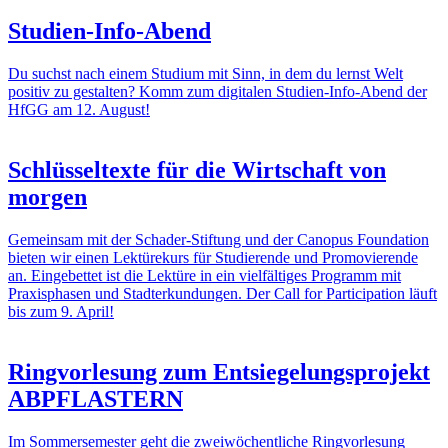
Studien-Info-Abend
Du suchst nach einem Studium mit Sinn, in dem du lernst Welt
positiv zu gestalten? Komm zum digitalen Studien-Info-Abend der
HfGG am 12. August!
Schlüsseltexte für die Wirtschaft von
morgen
Gemeinsam mit der Schader-Stiftung und der Canopus Foundation
bieten wir einen Lektürekurs für Studierende und Promovierende
an. Eingebettet ist die Lektüre in ein vielfältiges Programm mit
Praxisphasen und Stadterkundungen. Der Call for Participation läuft
bis zum 9. April!
Ringvorlesung zum Entsiegelungsprojekt
ABPFLASTERN
Im Sommersemester geht die zweiwöchentliche Ringvorlesung