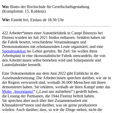
Wo:
Bistro der Hochschule für Gesellschaftsgestaltung
(Kornpfortstr. 15, Koblenz)
Wie:
Eintritt frei, Einlass ab 18:30 Uhr
422 Arbeiter*innen einer Autoteilefabrik in Campi Bisenzio bei
Florenz wurden im Juli 2021 fristlos entlassen. Seitdem haben sie
die Fabrik besetzt, verschiedene Veranstaltungen und
Demonstrationen mit zehntausenden Leute organisiert, und eine
Spendenaktion
ins Leben gerufen. Ihr Ziel: Sie wollen ihren
Arbeitsplatz in eine ökosozialistische Fabrik umwandeln, die von
den Arbeiter:innen selbst betrieben wird und Solarpaneele und
Lastenfahrräder herstellt.
Eine Dokumentation aus dem Juni 2022 gibt Einblicke in die
Auseinandersetzung: Die Arbeiter:innen sprechen darüber, wie sie in
der Region verwurzelt sind, weshalb 30.000 Menschen mit ihnen
demonstriert haben. Sie erklären, weshalb sie ihren Kampf unter das
Motto „Insorgiamo!
“ („Lasst uns aufstehen!“) gestellt haben,
die Losung der Partisanen, die 1944 Florenz befreit haben.
Sie sprechen aber auch über ihre Zusammenarbeit mit
Klimaaktivist*innen und darüber, was sie gerne produzieren
würden. Auch darüber, dass, so wie die Dinge stehen, nicht die