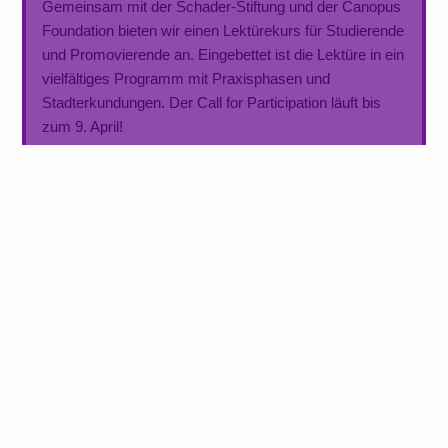
Gemeinsam mit der Schader-Stiftung und der Canopus
Foundation bieten wir einen Lektürekurs für Studierende
und Promovierende an. Eingebettet ist die Lektüre in ein
vielfältiges Programm mit Praxisphasen und
Stadterkundungen. Der Call for Participation läuft bis
zum 9. April!
Ringvorlesung zum Entsiegelungsprojekt
ABPFLASTERN
Im Sommersemester geht die zweiwöchentliche
Ringvorlesung unseres Entsiegelungsprojekts
ABPFLASTERN in die nächste Runde! Mit Blick auf
das Projekt Abpflastern und dessen
Entsiegelungsfragen stehen gezielt praktische Zugänge
im Fokus. Herzliche Einladung!