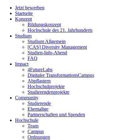
Jetzt bewerben
Startseite
Konzept
Bildungskonzept
Hochschule des 21. Jahrhunderts
Studium
Studium Allgemein
[CAS] Diversity Management
Studien-Info-Abend
FAQ
Impact
4FutureLabs
Digitaler TransformationsCampus
Abpflastern
Hochschulprojekte
Studierendenprojekte
Community
Studierende
Ehemalige
Partnerschaften und Spenden
Hochschule
Team
Campus
Ordnungen