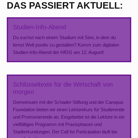
DAS PASSIERT AKTUELL:
Studien-Info-Abend
Du suchst nach einem Studium mit Sinn, in dem du
lernst Welt positiv zu gestalten? Komm zum digitalen
Studien-Info-Abend der HfGG am 12. August!
Schlüsseltexte für die Wirtschaft von
morgen
Gemeinsam mit der Schader-Stiftung und der Canopus
Foundation bieten wir einen Lektürekurs für Studierende
und Promovierende an. Eingebettet ist die Lektüre in ein
vielfältiges Programm mit Praxisphasen und
Stadterkundungen. Der Call for Participation läuft bis