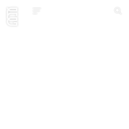
Jetzt bewerben
Startseite
Konzept
Studium
Impact
Community
Hochschule
Bewerbung
News und Events
Jobs