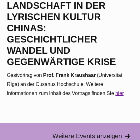
zuzugreifen, klicken Sie auf den Button unten.
LANDSCHAFT IN DER
Bitte beachten Sie, dass dabei Daten an
Drittanbieter weitergegeben werden.
LYRISCHEN KULTUR
CHINAS:
Inhalt entsperren
GESCHICHTLICHER
Erforderlichen Service akzeptieren
WANDEL UND
und Inhalte entsperren
GEGENWÄRTIGE KRISE
Weitere Informationen
Gastvortrag von
Prof. Frank Kraushaar
(Universität
Riga) an der Cusanus Hochschule. Weitere
Informationen zum Inhalt des Vortrags finden Sie
hier
.
Weitere Events anzeigen