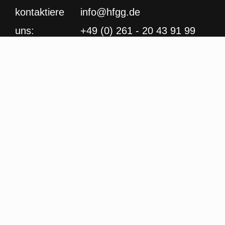
kontaktiere
info@hfgg.de
uns:
+49 (0) 261 - 20 43 91 99
Kornpfortstr. 15
56068 Koblenz
IBAN: DE03 4306 0967 1070
8117 00
BIC: GENODEM1GLS