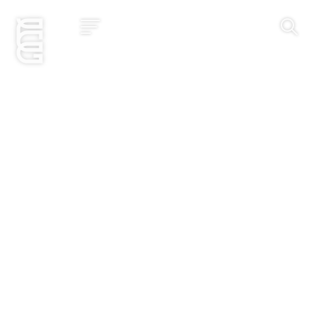
Jetzt bewerben
Startseite
Konzept
Studium
Impact
Community
Hochschule
Bewerbung
News und Events
Jobs