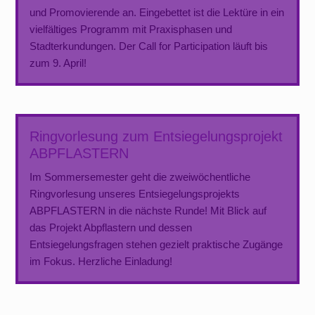
und Promovierende an. Eingebettet ist die Lektüre in ein
vielfältiges Programm mit Praxisphasen und
Stadterkundungen. Der Call for Participation läuft bis
zum 9. April!
Ringvorlesung zum Entsiegelungsprojekt
ABPFLASTERN
Im Sommersemester geht die zweiwöchentliche
Ringvorlesung unseres Entsiegelungsprojekts
ABPFLASTERN in die nächste Runde! Mit Blick auf
das Projekt Abpflastern und dessen
Entsiegelungsfragen stehen gezielt praktische Zugänge
im Fokus. Herzliche Einladung!