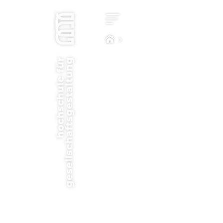
Star
Kon
Stu
Impa
Com
Hoc
Bew
New