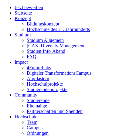
Jetzt bewerben
Startseite
Konzept
Bildungskonzept
Hochschule des 21. Jahrhunderts
Studium
Studium Allgemein
[CAS] Diversity Management
Studien-Info-Abend
FAQ
Impact
4FutureLabs
Digitaler TransformationsCampus
Abpflastern
Hochschulprojekte
Studierendenprojekte
Community
Studierende
Ehemalige
Partnerschaften und Spenden
Hochschule
Team
Campus
Ordnungen