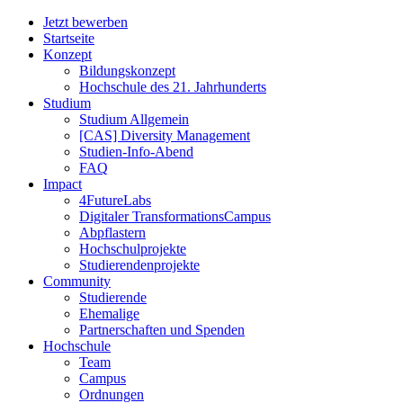
Jetzt bewerben
Startseite
Konzept
Bildungskonzept
Hochschule des 21. Jahrhunderts
Studium
Studium Allgemein
[CAS] Diversity Management
Studien-Info-Abend
FAQ
Impact
4FutureLabs
Digitaler TransformationsCampus
Abpflastern
Hochschulprojekte
Studierendenprojekte
Community
Studierende
Ehemalige
Partnerschaften und Spenden
Hochschule
Team
Campus
Ordnungen