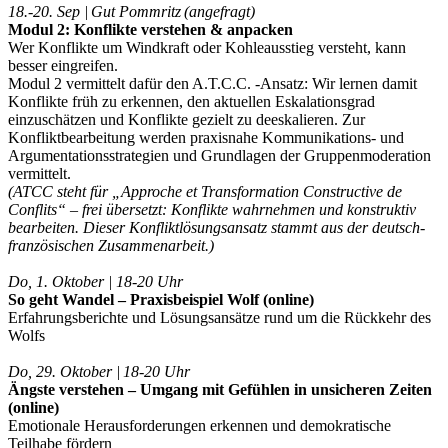
18.-20. Sep | Gut Pommritz (angefragt)
Modul 2: Konflikte verstehen & anpacken
Wer Konflikte um Windkraft oder Kohleausstieg versteht, kann
besser eingreifen.
Modul 2 vermittelt dafür den A.T.C.C. -Ansatz: Wir lernen damit
Konflikte früh zu erkennen, den aktuellen Eskalationsgrad
einzuschätzen und Konflikte gezielt zu deeskalieren. Zur
Konfliktbearbeitung werden praxisnahe Kommunikations- und
Argumentationsstrategien und Grundlagen der Gruppenmoderation
vermittelt.
(ATCC steht für „Approche et Transformation Constructive de
Conflits“ – frei übersetzt: Konflikte wahrnehmen und konstruktiv
bearbeiten. Dieser Konfliktlösungsansatz stammt aus der deutsch-
französischen Zusammenarbeit.)
Do, 1. Oktober | 18-20 Uhr
So geht Wandel – Praxisbeispiel Wolf (online)
Erfahrungsberichte und Lösungsansätze rund um die Rückkehr des
Wolfs
Do, 29. Oktober | 18-20 Uhr
Ängste verstehen – Umgang mit Gefühlen in unsicheren Zeiten
(online)
Emotionale Herausforderungen erkennen und demokratische
Teilhabe fördern