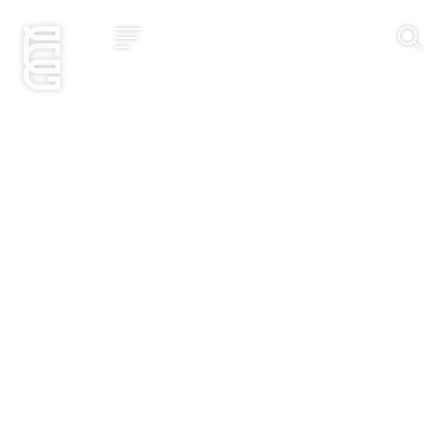
Jetzt bewerben
Startseite
Konzept
Studium
Impact
Community
Hochschule
Bewerbung
News und Events
Jobs