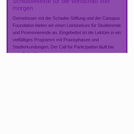
Schlüsseltexte für die Wirtschaft von
morgen
Gemeinsam mit der Schader-Stiftung und der Canopus
Foundation bieten wir einen Lektürekurs für Studierende
und Promovierende an. Eingebettet ist die Lektüre in ein
vielfältiges Programm mit Praxisphasen und
Stadterkundungen. Der Call for Participation läuft bis
zum 9. April!
Ringvorlesung zum Entsiegelungsprojekt
ABPFLASTERN
Im Sommersemester geht die zweiwöchentliche
Ringvorlesung unseres Entsiegelungsprojekts
ABPFLASTERN in die nächste Runde! Mit Blick auf
das Projekt Abpflastern und dessen
Entsiegelungsfragen stehen gezielt praktische Zugänge