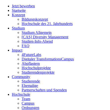
Jetzt bewerben
Startseite
Konzept
Bildungskonzept
Hochschule des 21. Jahrhunderts
Studium
Studium Allgemein
[CAS] Diversity Management
Studien-Info-Abend
FAQ
Impact
4FutureLabs
Digitaler TransformationsCampus
Abpflastern
Hochschulprojekte
Studierendenprojekte
Community
Studierende
Ehemalige
Partnerschaften und Spenden
Hochschule
Team
Campus
Ordnungen