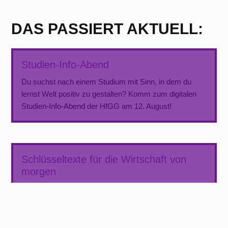
DAS PASSIERT AKTUELL:
Studien-Info-Abend
Du suchst nach einem Studium mit Sinn, in dem du
lernst Welt positiv zu gestalten? Komm zum digitalen
Studien-Info-Abend der HfGG am 12. August!
Schlüsseltexte für die Wirtschaft von
morgen
Gemeinsam mit der Schader-Stiftung und der Canopus
Foundation bieten wir einen Lektürekurs für Studierende
und Promovierende an. Eingebettet ist die Lektüre in ein
vielfältiges Programm mit Praxisphasen und