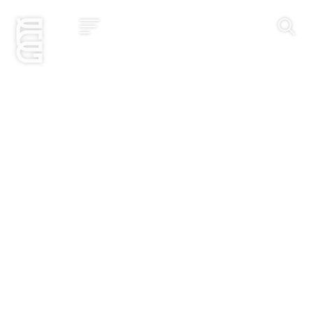
Jetzt bewerben
Startseite
Konzept
Studium
Impact
Community
Hochschule
Bewerbung
News und Events
Jobs