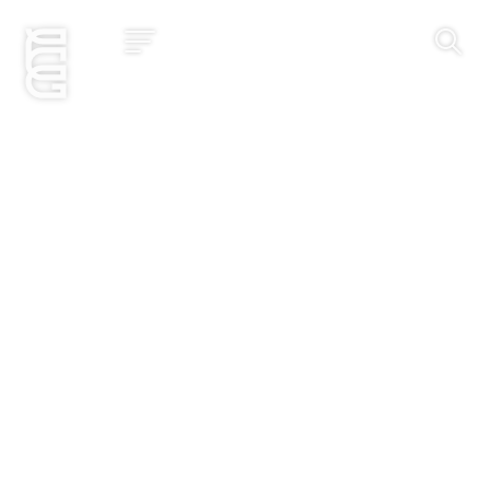
Jetzt bewerben
Startseite
Konzept
Studium
Impact
Community
Hochschule
Bewerbung
News und Events
Jobs