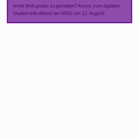
lernst Welt positiv zu gestalten? Komm zum digitalen
Studien-Info-Abend der HfGG am 12. August!
Schlüsseltexte für die Wirtschaft von
morgen
Gemeinsam mit der Schader-Stiftung und der Canopus
Foundation bieten wir einen Lektürekurs für Studierende
und Promovierende an. Eingebettet ist die Lektüre in ein
vielfältiges Programm mit Praxisphasen und
Stadterkundungen. Der Call for Participation läuft bis
zum 9. April!
Ringvorlesung zum Entsiegelungsprojekt