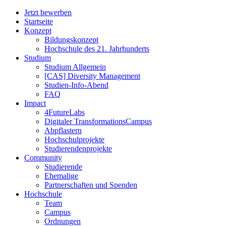
Jetzt bewerben
Startseite
Konzept
Bildungskonzept
Hochschule des 21. Jahrhunderts
Studium
Studium Allgemein
[CAS] Diversity Management
Studien-Info-Abend
FAQ
Impact
4FutureLabs
Digitaler TransformationsCampus
Abpflastern
Hochschulprojekte
Studierendenprojekte
Community
Studierende
Ehemalige
Partnerschaften und Spenden
Hochschule
Team
Campus
Ordnungen