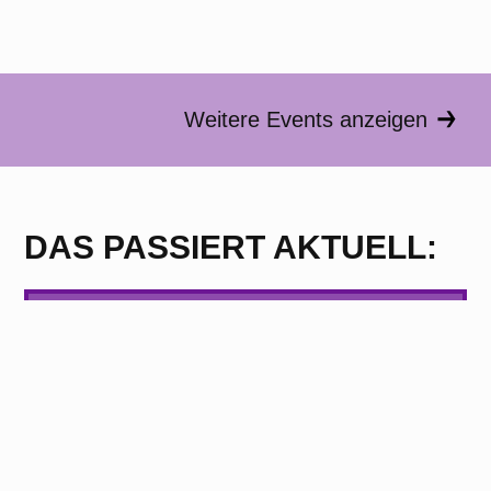
Weitere Events anzeigen
DAS PASSIERT AKTUELL:
Studien-Info-Abend
Du suchst nach einem Studium mit Sinn, in dem du
lernst Welt positiv zu gestalten? Komm zum digitalen
Studien-Info-Abend der HfGG am 12. August!