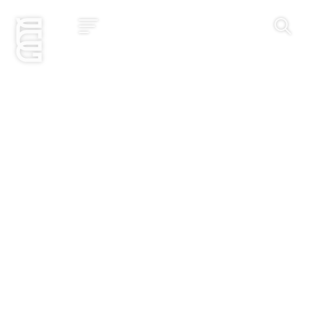
Jetzt bewerben
Startseite
Konzept
Studium
Impact
Community
Hochschule
Bewerbung
News und Events
Jobs